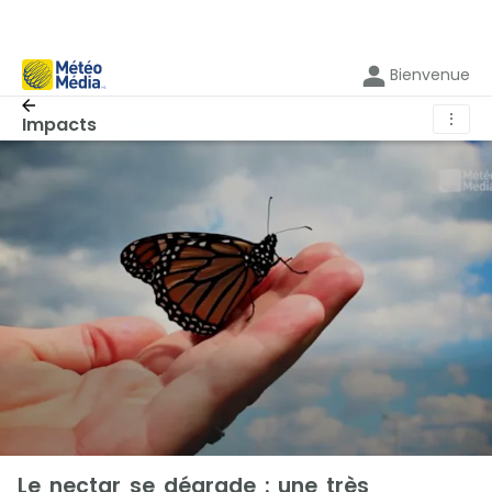
Bienvenue
⋮
Impacts
Le nectar se dégrade : une très