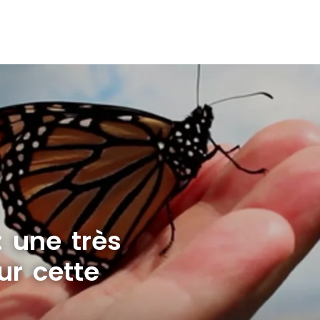
: une très
ur cette