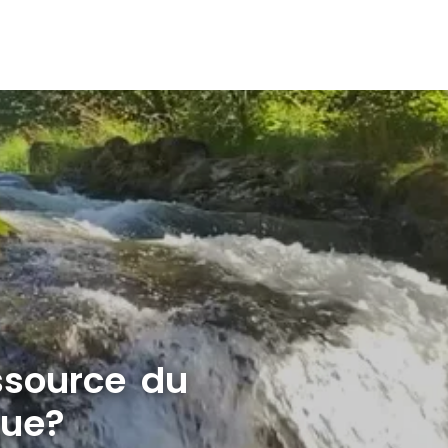
ssource du
que?