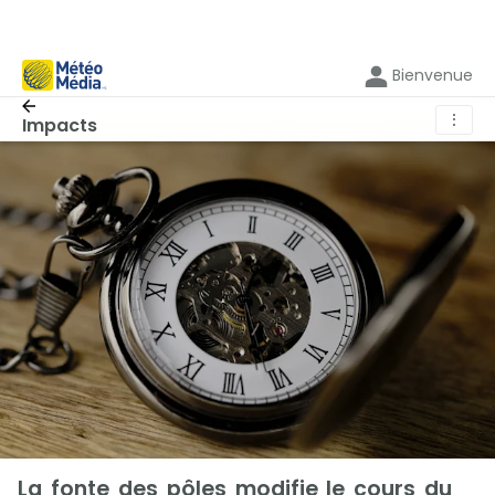
Bienvenue
⋮
Impacts
La fonte des pôles modifie le cours du