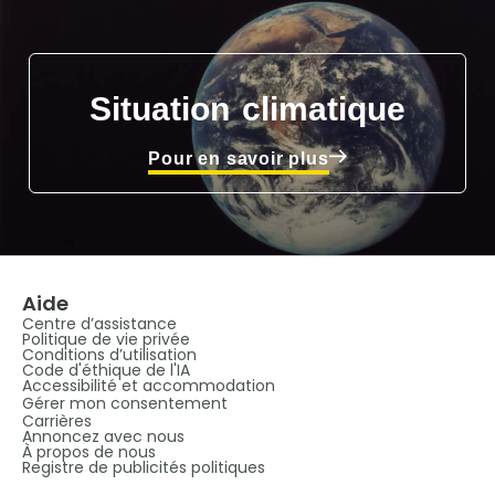
Situation climatique
Pour en savoir plus
Aide
Centre d’assistance
Politique de vie privée
Conditions d’utilisation
Code d'éthique de l'IA
Accessibilité et accommodation
Gérer mon consentement
Carrières
Annoncez avec nous
À propos de nous
Registre de publicités politiques