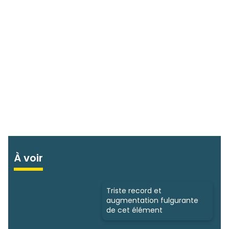
À voir
Triste record et
augmentation fulgurante
de cet élément