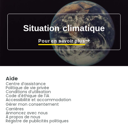
Situation climatique
Pour en savoir plus
Aide
Centre d’assistance
Politique de vie privée
Conditions d’utilisation
Code d'éthique de l'IA
Accessibilité et accommodation
Gérer mon consentement
Carrières
Annoncez avec nous
À propos de nous
Registre de publicités politiques