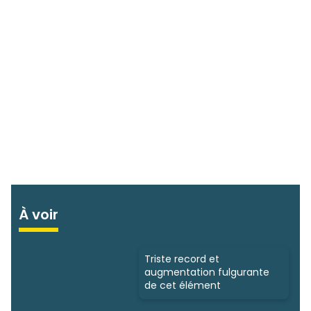
À voir
Triste record et
augmentation fulgurante
de cet élément