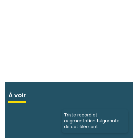
À voir
Triste record et
augmentation fulgurante
de cet élément