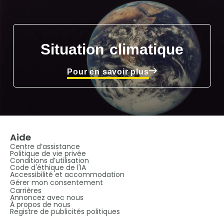
Situation climatique
Pour en savoir plus
Aide
Centre d’assistance
Politique de vie privée
Conditions d’utilisation
Code d'éthique de l'IA
Accessibilité et accommodation
Gérer mon consentement
Carrières
Annoncez avec nous
À propos de nous
Registre de publicités politiques