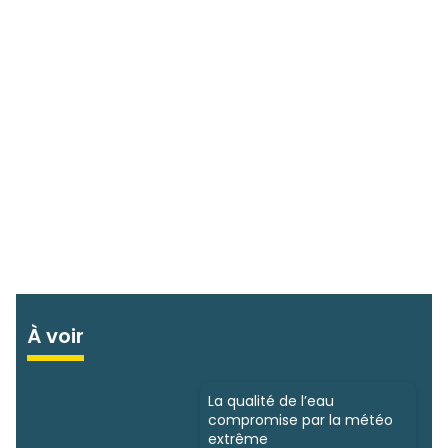
À voir
La qualité de l’eau
compromise par la météo
extrême