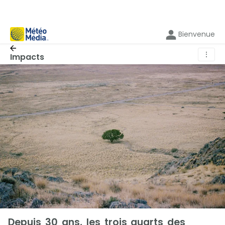
Bienvenue
⋮
Impacts
Depuis 30 ans, les trois quarts des