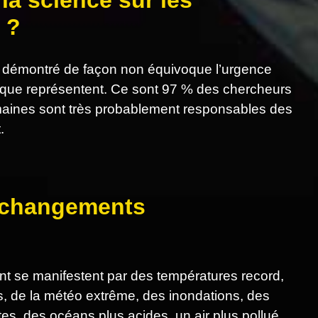
la science sur les
 ?
 démontré de façon non équivoque l’urgence
tique représentent. Ce sont 97 % des chercheurs
humaines sont très probablement responsables des
.
s changements
 se manifestent par des températures record,
es, de la météo extrême, des inondations, des
tes, des océans plus acides, un air plus pollué…