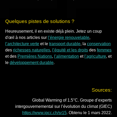
Quelques pistes de solutions ?
Heureusement, il en existe déjà plein. Jetez un coup
d'œil à nos articles sur
l’énergie renouvelable
,
l’architecture verte
et le
transport durable
, la
conservation
des
richesses naturelles
,
l’équité et les droits
des
femmes
et des
Premières Nations
,
l’alimentation
et
l’agriculture
, et
le
développement durable
.
Sources:
Global Warming of 1.5°C. Groupe d’experts
intergouvernemental sur l’évolution du climat (GIEC)
https://www.ipcc.ch/sr15
. Obtenu le 1 mars 2022.