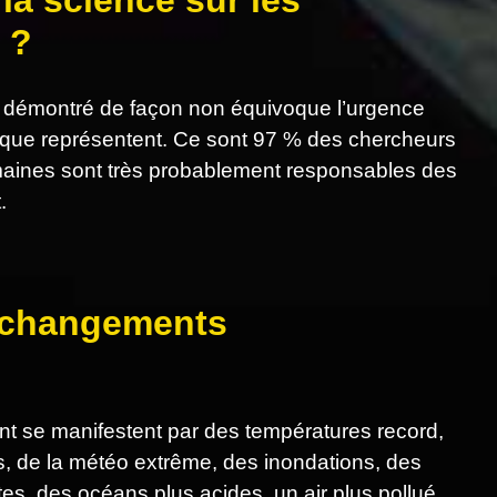
la science sur les
 ?
 démontré de façon non équivoque l’urgence
tique représentent. Ce sont 97 % des chercheurs
humaines sont très probablement responsables des
.
s changements
 se manifestent par des températures record,
es, de la météo extrême, des inondations, des
tes, des océans plus acides, un air plus pollué…