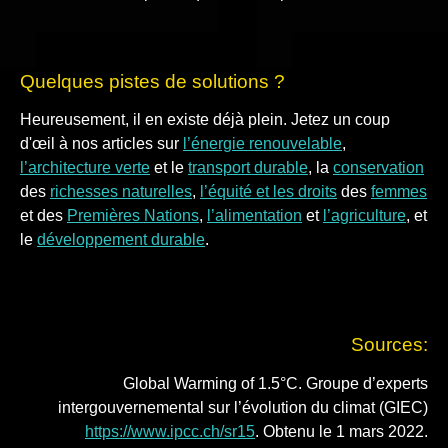
Quelques pistes de solutions ?
Heureusement, il en existe déjà plein. Jetez un coup
d'œil à nos articles sur
l’énergie renouvelable
,
l’architecture verte
et le
transport durable
, la
conservation
des
richesses naturelles
,
l’équité et les droits
des
femmes
et des
Premières Nations
,
l’alimentation
et
l’agriculture
, et
le
développement durable
.
Sources:
Global Warming of 1.5°C. Groupe d’experts
intergouvernemental sur l’évolution du climat (GIEC)
https://www.ipcc.ch/sr15
. Obtenu le 1 mars 2022.