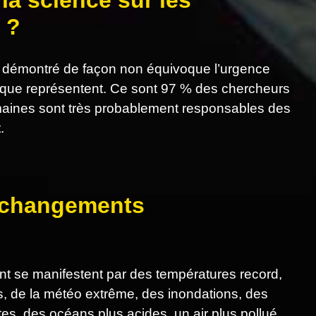
la science sur les
 ?
 démontré de façon non équivoque l’urgence
tique représentent. Ce sont 97 % des chercheurs
humaines sont très probablement responsables des
.
s changements
 se manifestent par des températures record,
es, de la météo extrême, des inondations, des
tes, des océans plus acides, un air plus pollué…