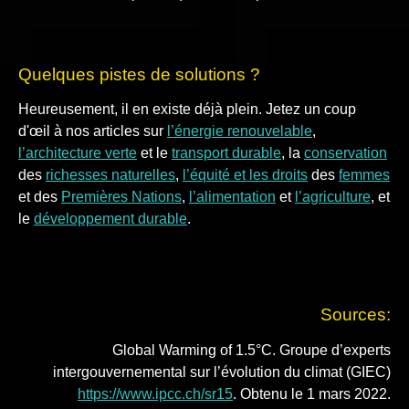
Quelques pistes de solutions ?
Heureusement, il en existe déjà plein. Jetez un coup
d'œil à nos articles sur
l’énergie renouvelable
,
l’architecture verte
et le
transport durable
, la
conservation
des
richesses naturelles
,
l’équité et les droits
des
femmes
et des
Premières Nations
,
l’alimentation
et
l’agriculture
, et
le
développement durable
.
Sources:
Global Warming of 1.5°C. Groupe d’experts
intergouvernemental sur l’évolution du climat (GIEC)
https://www.ipcc.ch/sr15
. Obtenu le 1 mars 2022.