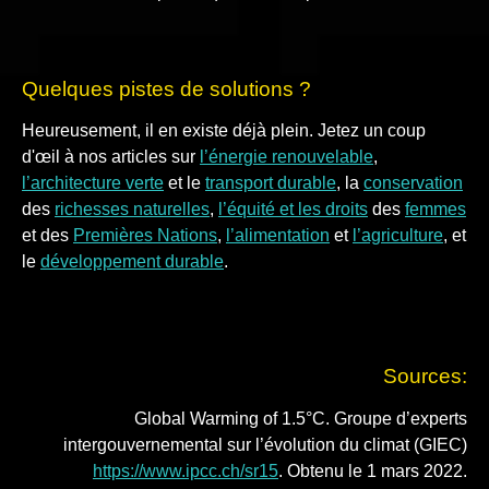
Quelques pistes de solutions ?
Heureusement, il en existe déjà plein. Jetez un coup
d'œil à nos articles sur
l’énergie renouvelable
,
l’architecture verte
et le
transport durable
, la
conservation
des
richesses naturelles
,
l’équité et les droits
des
femmes
et des
Premières Nations
,
l’alimentation
et
l’agriculture
, et
le
développement durable
.
Sources:
Global Warming of 1.5°C. Groupe d’experts
intergouvernemental sur l’évolution du climat (GIEC)
https://www.ipcc.ch/sr15
. Obtenu le 1 mars 2022.