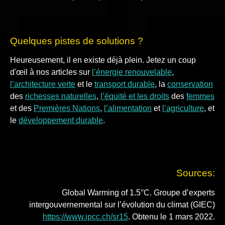
Quelques pistes de solutions ?
Heureusement, il en existe déjà plein. Jetez un coup
d'œil à nos articles sur
l’énergie renouvelable
,
l’architecture verte
et le
transport durable
, la
conservation
des
richesses naturelles
,
l’équité et les droits
des
femmes
et des
Premières Nations
,
l’alimentation
et
l’agriculture
, et
le
développement durable
.
Sources:
Global Warming of 1.5°C. Groupe d’experts
intergouvernemental sur l’évolution du climat (GIEC)
https://www.ipcc.ch/sr15
. Obtenu le 1 mars 2022.