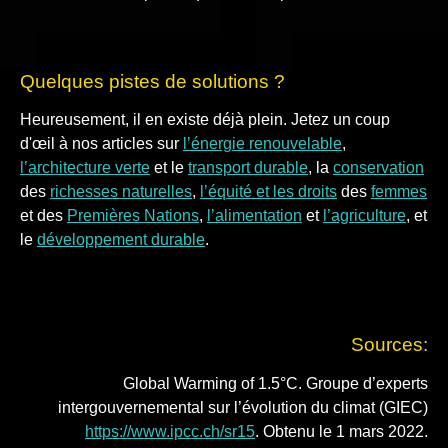
Quelques pistes de solutions ?
Heureusement, il en existe déjà plein. Jetez un coup
d'œil à nos articles sur
l’énergie renouvelable
,
l’architecture verte
et le
transport durable
, la
conservation
des
richesses naturelles
,
l’équité et les droits
des
femmes
et des
Premières Nations
,
l’alimentation
et
l’agriculture
, et
le
développement durable
.
Sources:
Global Warming of 1.5°C. Groupe d’experts
intergouvernemental sur l’évolution du climat (GIEC)
https://www.ipcc.ch/sr15
. Obtenu le 1 mars 2022.