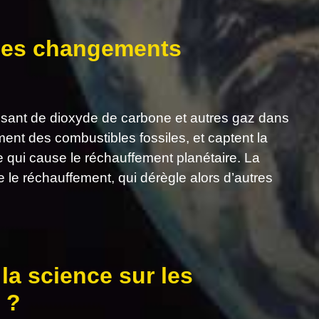
 des changements
ssant de dioxyde de carbone et autres gaz dans
ent des combustibles fossiles, et captent la
re qui cause le réchauffement planétaire. La
le réchauffement, qui dérègle alors d’autres
la science sur les
 ?