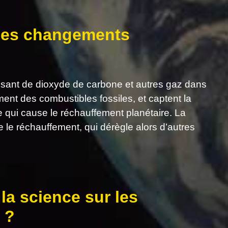
 des changements
ssant de dioxyde de carbone et autres gaz dans
ent des combustibles fossiles, et captent la
re qui cause le réchauffement planétaire. La
le réchauffement, qui dérègle alors d’autres
la science sur les
 ?