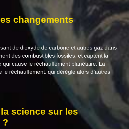
 des changements
ssant de dioxyde de carbone et autres gaz dans
ent des combustibles fossiles, et captent la
re qui cause le réchauffement planétaire. La
le réchauffement, qui dérègle alors d’autres
la science sur les
 ?