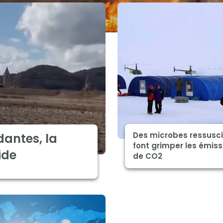
Des microbes ressusc
dantes, la
font grimper les émiss
ide
de CO2