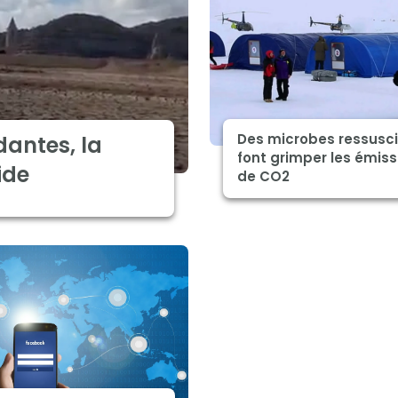
Des microbes ressusc
dantes, la
font grimper les émiss
ide
de CO2