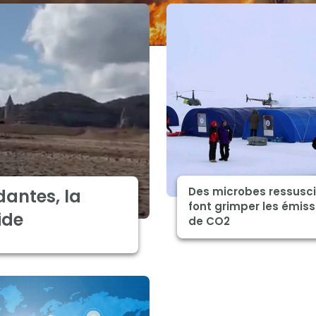
Des microbes ressusc
dantes, la
font grimper les émiss
ide
de CO2