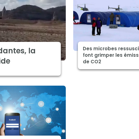
Des microbes ressusc
dantes, la
font grimper les émiss
ide
de CO2