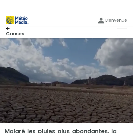
Bienvenue
⋮
Causes
Malgré les pluies plus abondantes, la