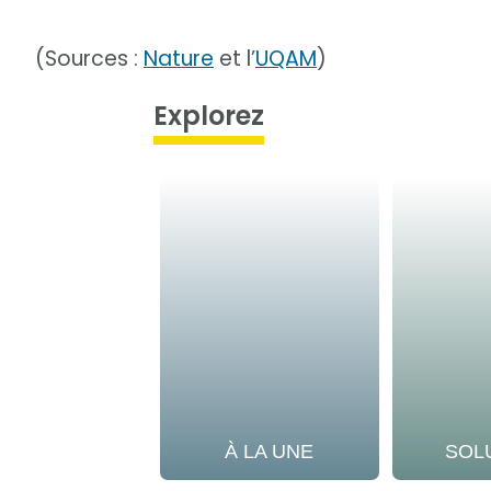
(Sources :
Nature
et l’
UQAM
)
Explorez
À LA UNE
SOL