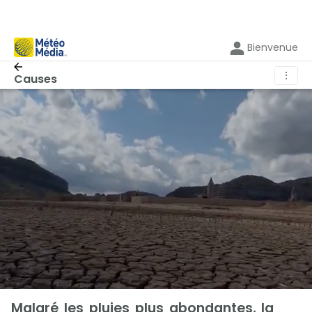
Bienvenue
⋮
Causes
Malgré les pluies plus abondantes, la