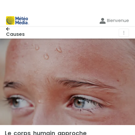
Bienvenue
⋮
Causes
Le corps humain approche