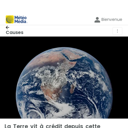
Bienvenue
⋮
Causes
La Terre vit à crédit depuis cette