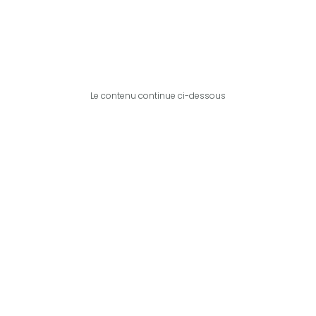
Le contenu continue ci-dessous