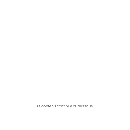
Le contenu continue ci-dessous