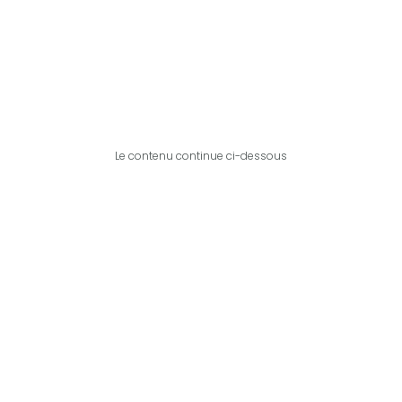
Le contenu continue ci-dessous