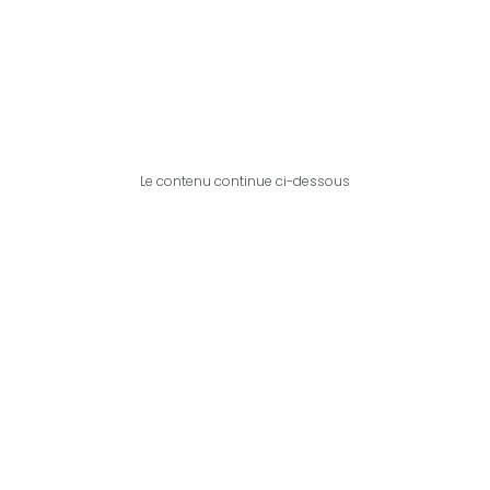
Le contenu continue ci-dessous