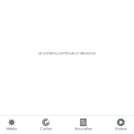
Le contenu continue ci-dessous
Météo
Cartes
Nouvelles
Vidéos