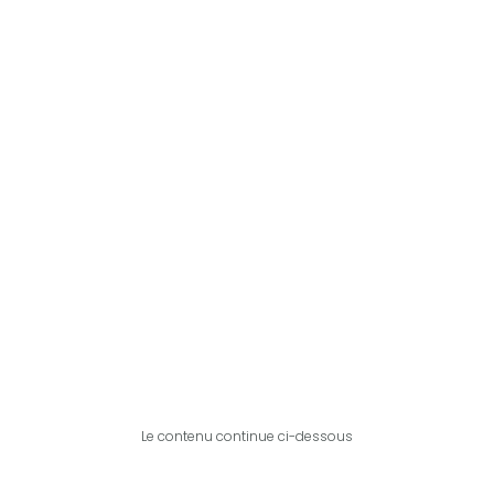
Le contenu continue ci-dessous