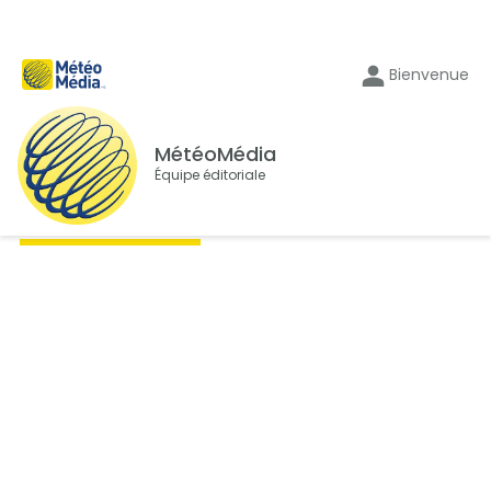
Bienvenue
MétéoMédia
Équipe éditoriale
Du même auteur