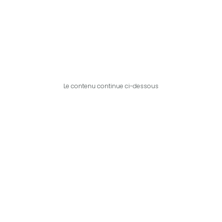
Le contenu continue ci-dessous