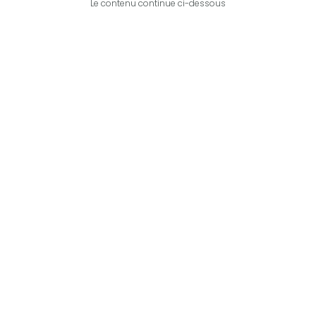
Le contenu continue ci-dessous