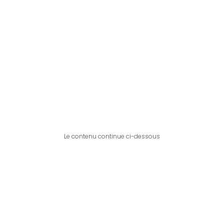
Le contenu continue ci-dessous