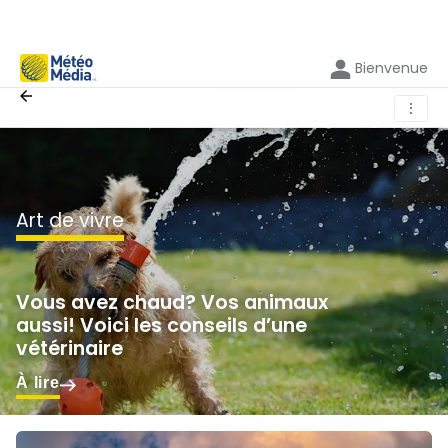
Bienvenue
⋮
art de vivre
Vous avez chaud? Vos animaux
aussi! Voici les conseils d’une
vétérinaire
À lire