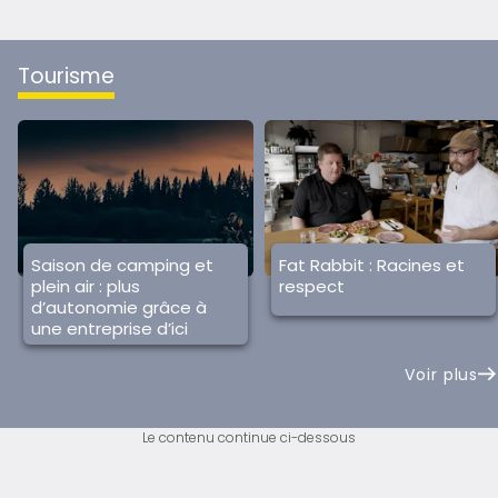
tourisme
Saison de camping et
Fat Rabbit : Racines et
plein air : plus
respect
d’autonomie grâce à
une entreprise d’ici
Voir plus
Le contenu continue ci-dessous