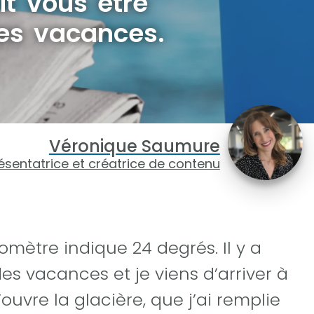
it vous être
les vacances.
Véronique Saumure
ésentatrice et créatrice de contenu
mètre indique 24 degrés. Il y a
des vacances et je viens d’arriver à
ouvre la glacière, que j’ai remplie