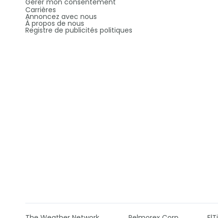
Gérer mon consentement
Carrières
Annoncez avec nous
À propos de nous
Registre de publicités politiques
The Weather Network
Pelmorex Corp
El