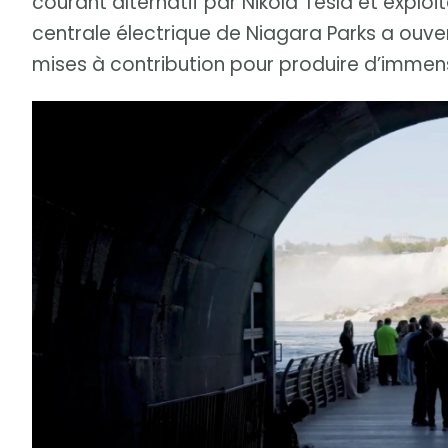
courant alternatif par Nikola Tesla et explo
centrale électrique de Niagara Parks a ouver
mises à contribution pour produire d’immens