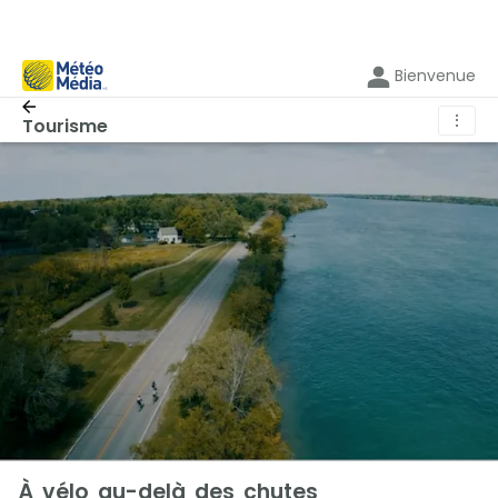
Bienvenue
⋮
Tourisme
À vélo au-delà des chutes