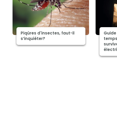
Piqûres d'insectes, faut-il
Guide
s’inquiéter?
temps
surviv
électr