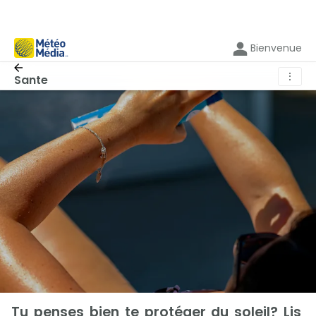
Bienvenue
⋮
Sante
Tu penses bien te protéger du soleil? Lis