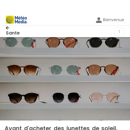
Bienvenue
⋮
Sante
Avant d'acheter des lunettes de soleil,