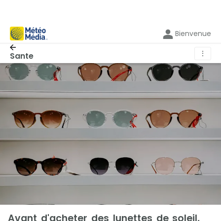
Bienvenue
⋮
Sante
Avant d'acheter des lunettes de soleil,