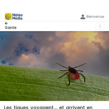
Bienvenue
⋮
Sante
Les tiques voyagent... et arrivent en