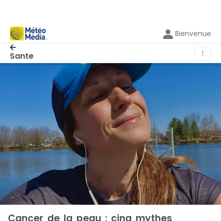
Bienvenue
⋮
Sante
Cancer de la peau : cinq mythes