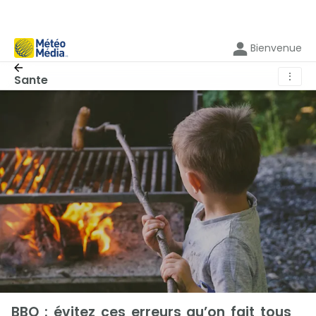
Bienvenue
⋮
Sante
BBQ : évitez ces erreurs qu’on fait tous