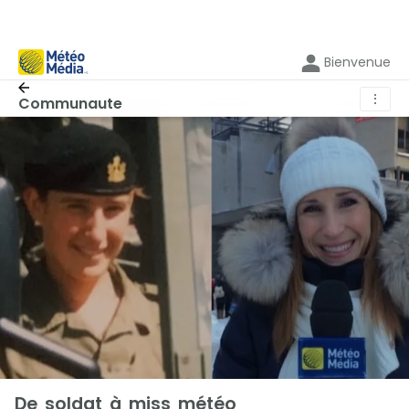
Bienvenue
⋮
Communaute
De soldat à miss météo