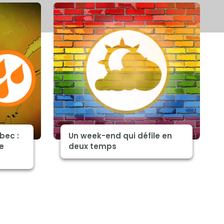
bec :
Un week-end qui défile en
e
deux temps