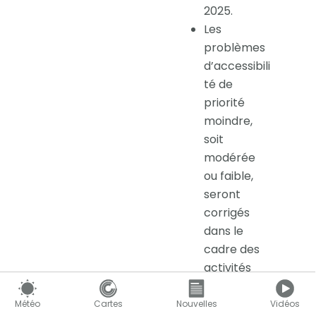
2025.
Les
problèmes
d’accessibili
té de
priorité
moindre,
soit
modérée
ou faible,
seront
corrigés
dans le
cadre des
activités
courantes.
Les autres
Météo
Cartes
Nouvelles
Vidéos