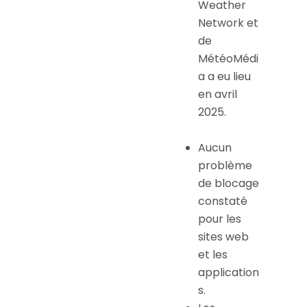
Weather
Network et
de
MétéoMédi
a a eu lieu
en avril
2025.
Aucun
problème
de blocage
constaté
pour les
sites web
et les
application
s.